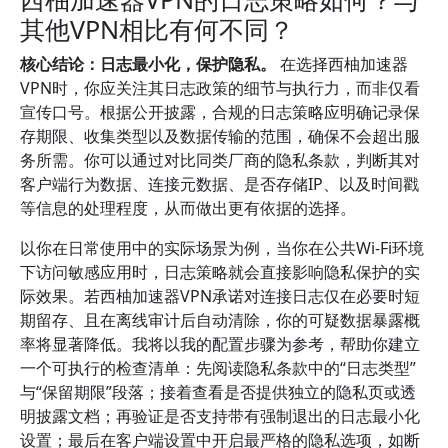
其他VPN相比有何不同？
核心结论：日志最小化，保护隐私。
在选择西柚加速器
VPN时，你应关注其日志政策的细节与执行力，而非仅看
宣传口号。根据公开披露，合规的日志策略应明确记录保
存期限、收集类型以及数据传输的范围，确保不会超出服
务所需。你可以通过对比同类厂商的隐私条款，判断其对
客户端行为数据、连接元数据、是否存储IP、以及时间戳
等信息的处理程度，从而做出更有依据的选择。
以你在日常使用中的实际场景为例，当你在公共Wi‑Fi环境
下访问敏感应用时，日志策略就会直接影响隐私保护的实
际效果。若西柚加速器VPN承诺对连接日志仅在必要时短
期留存、且在离线审计后自动清除，你的可疑数据暴露概
率将显著降低。我将以我的配置步骤为参考，帮助你建立
一个可执行的检查清单：先阅读隐私条款中的“日志类型”
与“保留期限”段落；接着查看是否提供独立的隐私页或透
明披露文档；再验证是否支持带有强制退出的日志最小化
设置；最后在客户端设置中开启最严格的隐私选项，如断