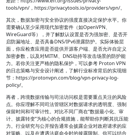
差距：https://www.eff.org/issues/privacy-
tools/vpn/，https://privacytools.io/providers/vpn/。
其次，数据加密与安全协议的强度直接决定保护水平。你
需要确认至少采用现代加密套件（如OpenVPN、
WireGuard等），并了解默认设置是否为强加密、是否开
启防漏地址、是否具备DNS/IPv6泄露防护。实际体验层
面，你应检查应用是否提供开源客户端、是否允许自定义
加密参数，以及对MITM、DNS劫持等攻击场景的防护能
力。若你关注更严格的隐私保护，可以参考 Proton VPN
的日志策略与安全设计阐述，了解行业标准背后的实现细
节：https://protonvpn.com/blog/vpn-privacy-log-
policy/。
再者，跨境数据传输与司法访问权是需要重点关注的风险
点。你应理解不同司法管辖区对数据请求的透明度、强制
保留时间和可审计性。对比不同厂商在“数据最小化、审
计、披露转变”为核心的合规措施，能帮助你判断其抗压能
力。行业研究与公开报告通常会披露企业对政府请求的应
对策略、以及在遭遇法庭命令时的披露限制。你可以结合