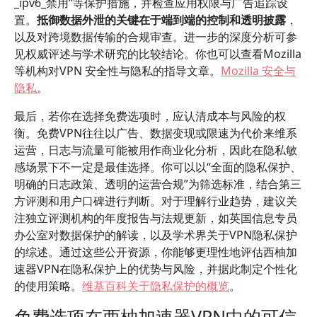
_ipv6_禁用”等保护措施，并检查应用权限与广告追踪设
置。
抵御数据外泄的关键在于端到端的控制和透明披露
，
以及对跨境数据传输的合规审查。进一步的深度分析可参
见权威评述与学术研究的比较结论。你也可以查看Mozilla
等机构对VPN 安全性与隐私的指导文章。
Mozilla 安全与
隐私
。
最后，若你在选择免费选项时，应认清成本与风险的权
衡。免费VPN往往以广告、数据变现或限速为代价来维系
运营，日志与流量可能被用作商业化分析，因此在隐私敏
感场景下不一定是最佳选择。你可以以“全面的隐私保护、
明确的日志政策、透明的运营合规”为筛选标准，结合第三
方评测和用户口碑进行判断。对于理解行业趋势，建议关
注独立评测机构的年度报告与法规更新，如英国信息专员
办公室对数据保护的解读，以及学术界关于VPN隐私保护
的综述。通过这些公开资源，你能够更理性地评估西柚加
速器VPN在隐私保护上的优势与风险，并据此制定个性化
的使用策略。
维基百科关于隐私保护的概览
。
免费选项在西柚加速器VPN中的可信