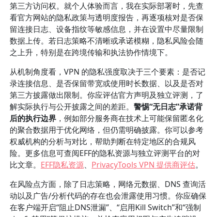
第三方访问权。就个人体验而言，我在实际部署时，先查
看官方网站的隐私政策与透明度报告，再逐项核对是否保
留连接日志、设备指纹等敏感信息，并在设置中尽量限制
数据上传。若日志策略不清晰或承诺模糊，隐私风险会随
之上升，特别是在跨境传输和执法协作情境下。
从机制角度看，VPN 的隐私强度取决于三个要素：是否记
录连接信息、是否保留带宽或使用时长数据、以及是否对
第三方披露做出限制。你应评估官方声明及独立评测，了
解实际执行与公开披露之间的差距。
警惕“无日志”承诺背
后的执行边界
，例如部分服务商在技术上可能保留匿名化
的聚合数据用于优化网络，但仍需明确披露。你可以参考
权威机构的分析与对比，帮助判断在特定地区的合规风
险。更多信息可查阅EFF的隐私资源与独立评测平台的对
比文章。
EFF隐私资源
、
PrivacyTools VPN 提供商评估
。
在风险点方面，除了日志策略，网络元数据、DNS 查询活
动以及广告/分析代码的存在也会泄露使用习惯。你应确保
在客户端开启“阻止DNS泄漏”、“启用Kill Switch”和“强制